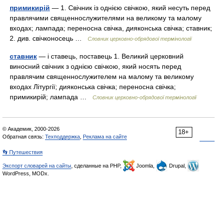
примикирій
— 1. Свічник із однією свічкою, який несуть перед
правлячими священнослужителями на великому та малому
входах; лампада; переносна свічка, дияконська свічка; ставник;
2. див. свічконосець …
Словник церковно-обрядової термінології
ставник
— і ставець, поставець 1. Великий церковний
виносний свічник з однією свічкою, який носять перед
правлячим священнослужителем на малому та великому
входах Літургії; дияконська свічка; переносна свічка;
примикирій; лампада …
Словник церковно-обрядової термінології
© Академик, 2000-2026
18+
Обратная связь:
Техподдержка
,
Реклама на сайте
👣 Путешествия
Экспорт словарей на сайты
, сделанные на PHP,
Joomla,
Drupal,
WordPress, MODx.