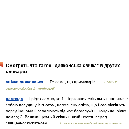
Смотреть что такое "дияконська свічка" в других
словарях:
свічка дияконська
— Те саме, що примикирій …
Словник
церковно-обрядової термінології
лампада
— і рідко лампадка 1. Церковний світильник, що являє
собою посудину із ґнотом, наповнену олією, що його підвішуть
перед іконами й запалюють під час богослужінь; кандило; рідко
лампа; 2. Великий ручний свічник, який носять перед
священнослужителем… …
Словник церковно-обрядової термінології