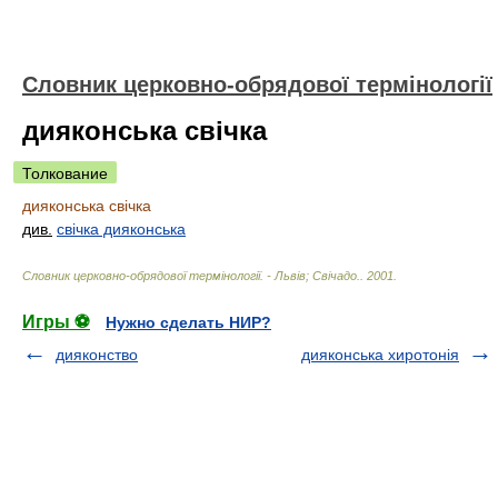
Словник церковно-обрядової термінології
дияконська свічка
Толкование
дияконська свічка
див.
свічка дияконська
Словник церковно-обрядової термінології. - Львів; Свічадо.
.
2001
.
Игры ⚽
Нужно сделать НИР?
дияконство
дияконська хиротонія