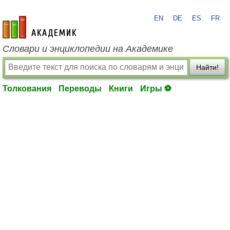
EN
DE
ES
FR
academic.ru
Словари и энциклопедии на Академике
Найти!
Толкования
Переводы
Книги
Игры ⚽